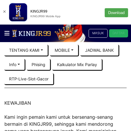
×
KINGJR99
Download
KINGJR99 Mobile App
MASUK
DAFTAR
TENTANG KAMI
MOBILE
JADWAL BANK
Info
Phising
Kalkulator Mix Parlay
RTP-Live-Slot-Gacor
KEWAJIBAN
Kami ingin pemain kami untuk bersenang-senang
bermain di KINGJR99, sehingga kami mendorong