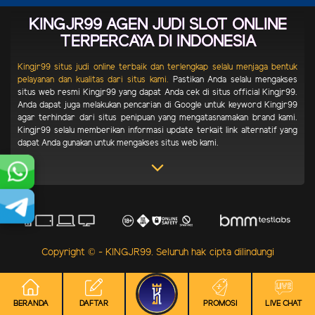
KINGJR99 AGEN JUDI SLOT ONLINE
TERPERCAYA DI INDONESIA
Kingjr99 situs judi online terbaik dan terlengkap selalu menjaga bentuk
pelayanan dan kualitas dari situs kami.
Pastikan Anda selalu mengakses
situs web resmi Kingjr99 yang dapat Anda cek di situs official Kingjr99.
Anda dapat juga melakukan pencarian di Google untuk keyword Kingjr99
agar terhindar dari situs penipuan yang mengatasnamakan brand kami.
Kingjr99 selalu memberikan informasi update terkait link alternatif yang
dapat Anda gunakan untuk mengakses situs web kami.
Copyright © - KINGJR99. Seluruh hak cipta dilindungi
BERANDA
DAFTAR
PROMOSI
LIVE CHAT