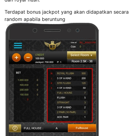
Terdapat bonus jackpot yang akan didapatkan secara
random apabila beruntung