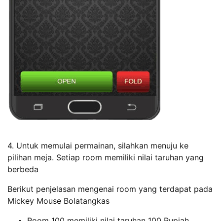
4. Untuk memulai permainan, silahkan menuju ke
pilihan meja. Setiap room memiliki nilai taruhan yang
berbeda
Berikut penjelasan mengenai room yang terdapat pada
Mickey Mouse Bolatangkas
Room 100 memiliki nilai taruhan 100 Rupiah