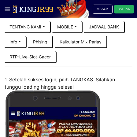
MASUK
DAFTAR
TENTANG KAMI
MOBILE
JADWAL BANK
Info
Phising
Kalkulator Mix Parlay
RTP-Live-Slot-Gacor
1. Setelah sukses login, pilih TANGKAS. Silahkan
tunggu loading hingga selesai