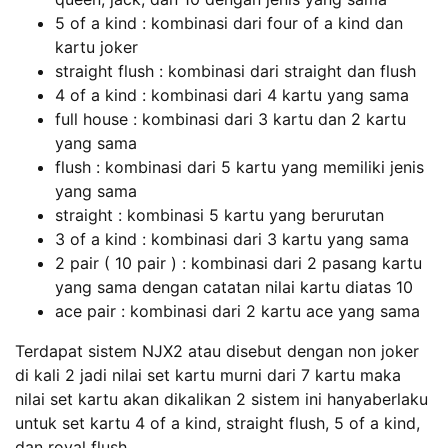
5 of a kind : kombinasi dari four of a kind dan
kartu joker
straight flush : kombinasi dari straight dan flush
4 of a kind : kombinasi dari 4 kartu yang sama
full house : kombinasi dari 3 kartu dan 2 kartu
yang sama
flush : kombinasi dari 5 kartu yang memiliki jenis
yang sama
straight : kombinasi 5 kartu yang berurutan
3 of a kind : kombinasi dari 3 kartu yang sama
2 pair ( 10 pair ) : kombinasi dari 2 pasang kartu
yang sama dengan catatan nilai kartu diatas 10
ace pair : kombinasi dari 2 kartu ace yang sama
Terdapat sistem NJX2 atau disebut dengan non joker
di kali 2 jadi nilai set kartu murni dari 7 kartu maka
nilai set kartu akan dikalikan 2 sistem ini hanyaberlaku
untuk set kartu 4 of a kind, straight flush, 5 of a kind,
dan royal flush.